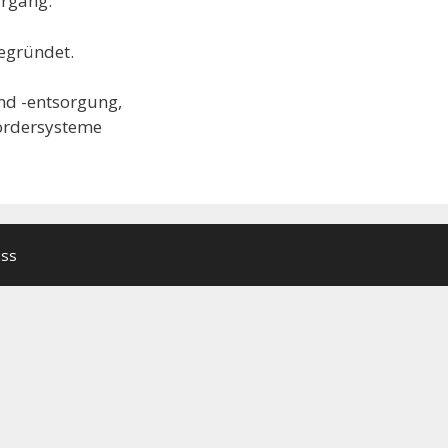
rrgang.
egründet.
nd -entsorgung,
ördersysteme
ess